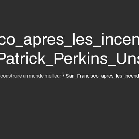
co_apres_les_ince
atrick_Perkins_Un
construire un monde meilleur
San_Francisco_apres_les_incen