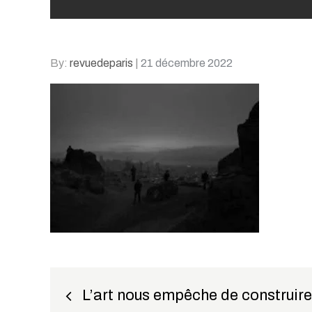
Posted
By:
revuedeparis
21 décembre 2022
on
Navigation
L’art nous empêche de construir