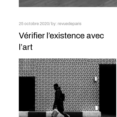
Posted
25 octobre 2020
by:
revuedeparis
on
Vérifier l’existence avec
l’art