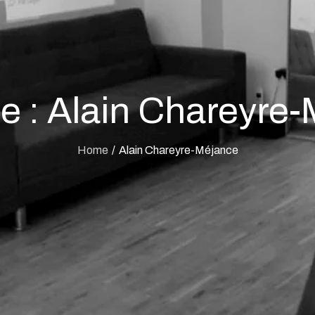
e :
Alain Chareyre
Home
Alain Chareyre-Méjance