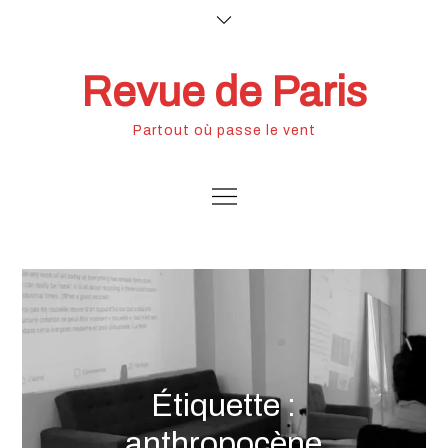
Skip
to
content
Revue de Paris
Partout où passe le vent
Étiquette :
anthropocène