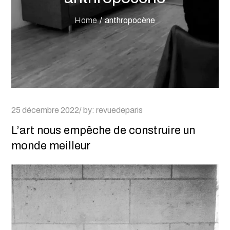
Home
anthropocène
Posted
25 décembre 2022
by:
revuedeparis
on
L’art nous empêche de construire un
monde meilleur