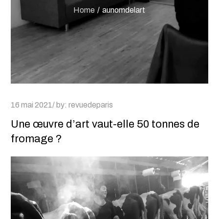
Home
aunomdelart
Posted
16 mai 2021
by:
revuedeparis
on
Une œuvre d’art vaut-elle 50 tonnes de
fromage ?