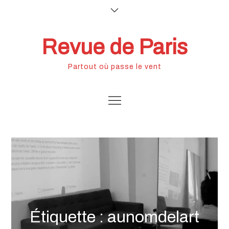
Skip
to
content
Revue de Paris
Partout où passe le vent
Étiquette :
aunomdelart