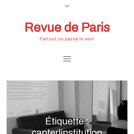
Skip
to
content
Revue de Paris
Partout où passe le vent
Étiquette :
capterlinstitution