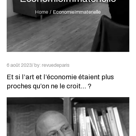
Home
EconomieImmaterielle
Posted
6 août 2023
by:
revuedeparis
on
Et si l’art et l’économie étaient plus
proches qu’on ne le croit… ?