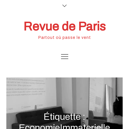
Skip
to
content
Revue de Paris
Partout où passe le vent
Étiquette :
EconomieImmaterielle