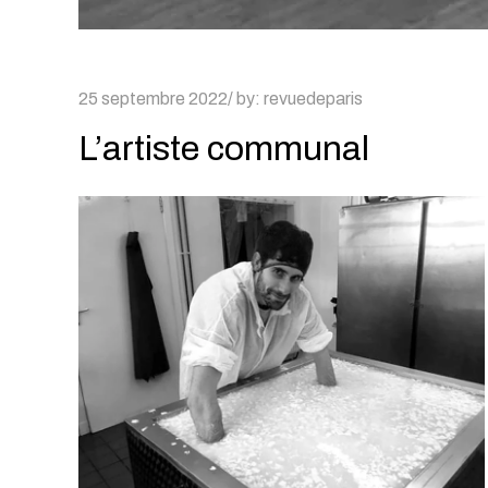
Posted
25 septembre 2022
by:
revuedeparis
on
L’artiste communal