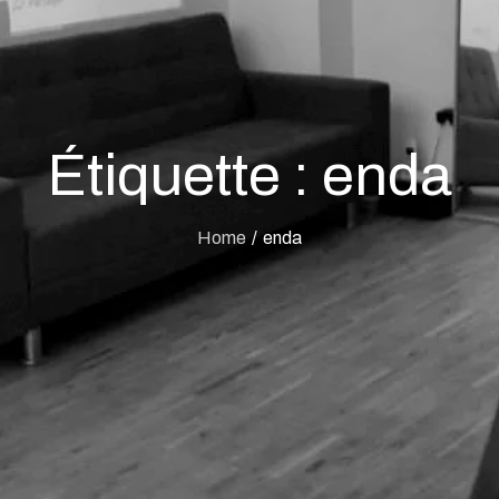
Étiquette :
enda
Home
enda