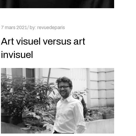
Posted
7 mars 2021
by:
revuedeparis
on
Art visuel versus art
invisuel