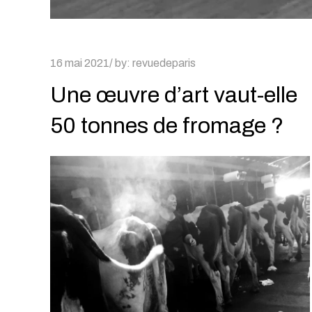
Posted
16 mai 2021
by:
revuedeparis
on
Une œuvre d’art vaut-elle
50 tonnes de fromage ?