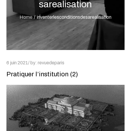
sarealisation
Home
inventerlesconditionsdesarealisation
Posted
6 juin 2021
by:
revuedeparis
on
Pratiquer l’institution (2)