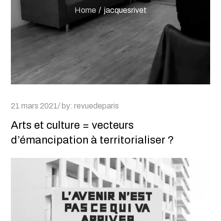
Home
jacquesrivet
Posted
21 mars 2021
by:
revuedeparis
on
Arts et culture = vecteurs
d’émancipation à territorialiser ?