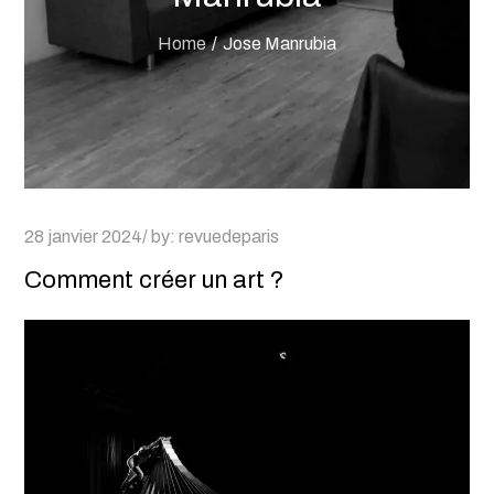
Home
Jose Manrubia
Posted
28 janvier 2024
by:
revuedeparis
on
Comment créer un art ?