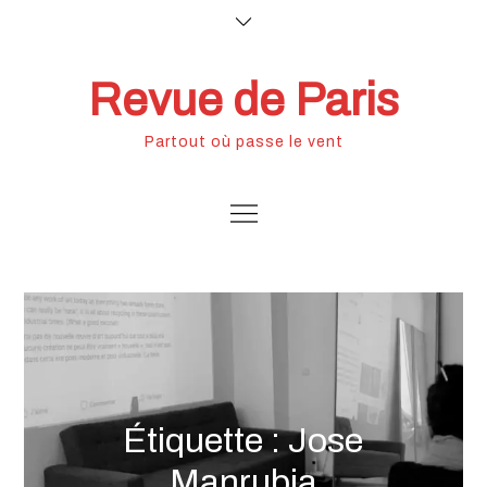
Skip
to
content
Revue de Paris
Partout où passe le vent
Étiquette :
Jose
Manrubia