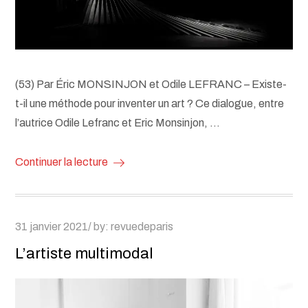
(53) Par Éric MONSINJON et Odile LEFRANC – Existe-
t-il une méthode pour inventer un art ? Ce dialogue, entre
l’autrice Odile Lefranc et Eric Monsinjon, …
Continuer la lecture
Posted
31 janvier 2021
by:
revuedeparis
on
L’artiste multimodal