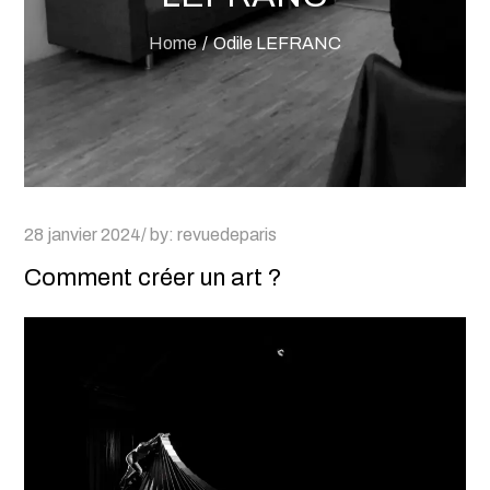
Home
Odile LEFRANC
Posted
28 janvier 2024
by:
revuedeparis
on
Comment créer un art ?