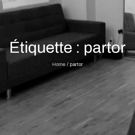
Étiquette :
partor
Home
partor