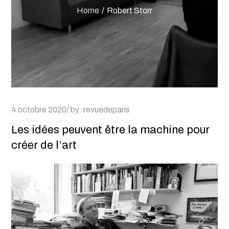
Home
Robert Storr
Posted
4 octobre 2020
by:
revuedeparis
on
Les idées peuvent être la machine pour
créer de l’art