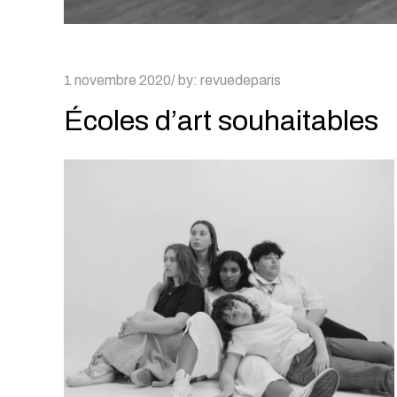
Posted
1 novembre 2020
by:
revuedeparis
on
Écoles d’art souhaitables