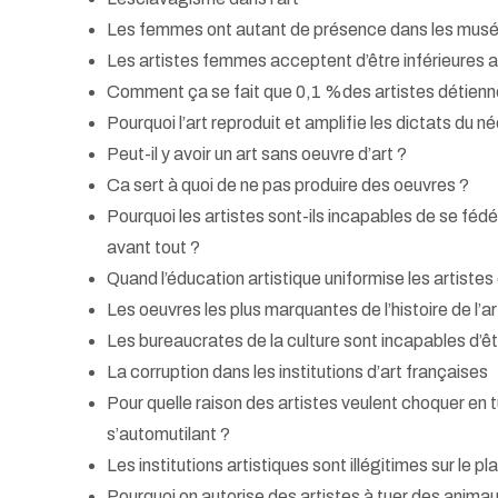
Les femmes ont autant de présence dans les musée
Les artistes femmes acceptent d’être inférieures 
Comment ça se fait que 0,1 %des artistes détienn
Pourquoi l’art reproduit et amplifie les dictats du n
Peut-il y avoir un art sans oeuvre d’art ?
Ca sert à quoi de ne pas produire des oeuvres ?
Pourquoi les artistes sont-ils incapables de se féd
avant tout ?
Quand l’éducation artistique uniformise les artistes e
Les oeuvres les plus marquantes de l’histoire de l’
Les bureaucrates de la culture sont incapables d’être
La corruption dans les institutions d’art françaises
Pour quelle raison des artistes veulent choquer en
s’automutilant ?
Les institutions artistiques sont illégitimes sur le pla
Pourquoi on autorise des artistes à tuer des anima