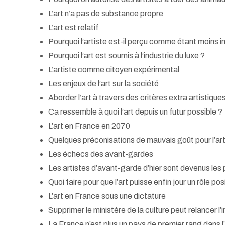
L’art n’a pas de substance propre
L’art est relatif
Pourquoi l’artiste est-il perçu comme étant moins int
Pourquoi l’art est soumis à l’industrie du luxe ?
L’artiste comme citoyen expérimental
Les enjeux de l’art sur la société
Aborder l’art à travers des critères extra artistiques (
Ca ressemble à quoi l’art depuis un futur possible ?
L’art en France en 2070
Quelques préconisations de mauvais goût pour l’ar
Les échecs des avant-gardes
Les artistes d’avant-garde d’hier sont devenus les p
Quoi faire pour que l’art puisse enfin jour un rôle pos
L’art en France sous une dictature
Supprimer le ministère de la culture peut relancer l’i
La France n’est plus un pays de premier rang dans l’