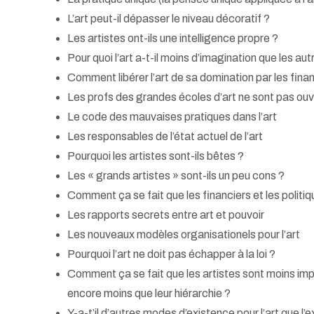
L’art peut-il dépasser le niveau décoratif ?
Les artistes ont-ils une intelligence propre ?
Pour quoi l’art a-t-il moins d’imagination que les au
Comment libérer l’art de sa domination par les finan
Les profs des grandes écoles d’art ne sont pas ouve
Le code des mauvaises pratiques dans l’art
Les responsables de l’état actuel de l’art
Pourquoi les artistes sont-ils bêtes ?
Les « grands artistes » sont-ils un peu cons ?
Comment ça se fait que les financiers et les politiq
Les rapports secrets entre art et pouvoir
Les nouveaux modèles organisationels pour l’art
Pourquoi l’art ne doit pas échapper à la loi ?
Comment ça se fait que les artistes sont moins impo
encore moins que leur hiérarchie ?
Y-a-t’il d’autres modes d’existence pour l’art que l’e