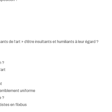
ts de l’art » d’être insultants et humiliants à leur égard ?
n ?
’art
nt
terriblement uniforme
e ?
tistes en flixbus