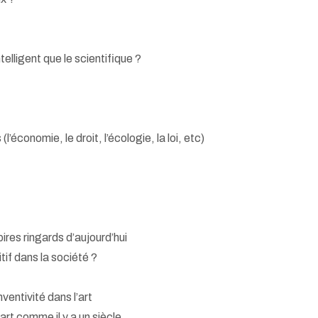
elligent que le scientifique ?
l’économie, le droit, l’écologie, la loi, etc)
t
ires ringards d’aujourd’hui
itif dans la société ?
nventivité dans l’art
art comme il y a un siècle