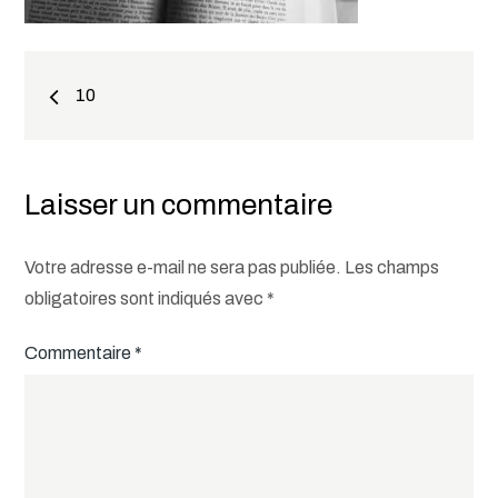
Navigation
10
de
l’article
Laisser un commentaire
Votre adresse e-mail ne sera pas publiée.
Les champs
obligatoires sont indiqués avec
*
Commentaire
*