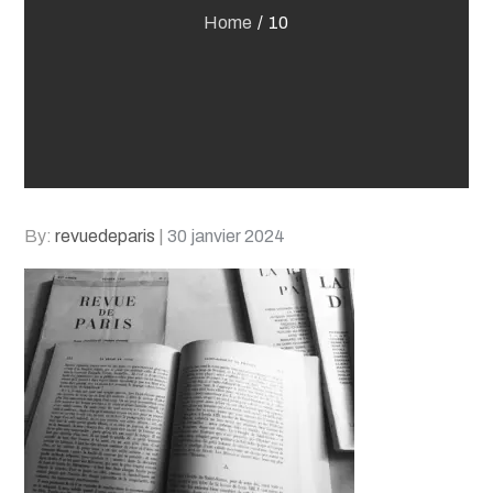
Home
10
Posted
By:
revuedeparis
30 janvier 2024
on