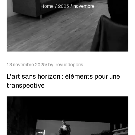
Home
2025
novembre
Posted
18 novembre 2025
by:
revuedeparis
on
L’art sans horizon : éléments pour une
transpective