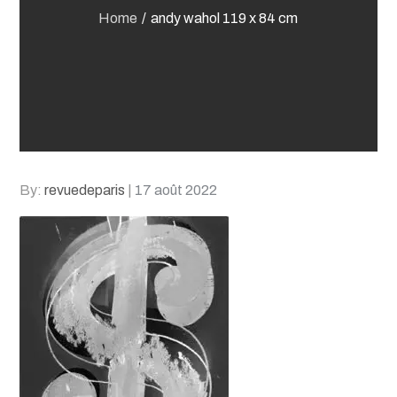
Home
andy wahol 119 x 84 cm
Posted
By:
revuedeparis
17 août 2022
on