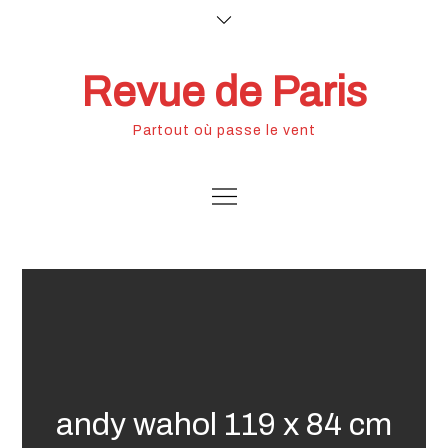
Skip
to
content
Revue de Paris
Partout où passe le vent
andy wahol 119 x 84 cm