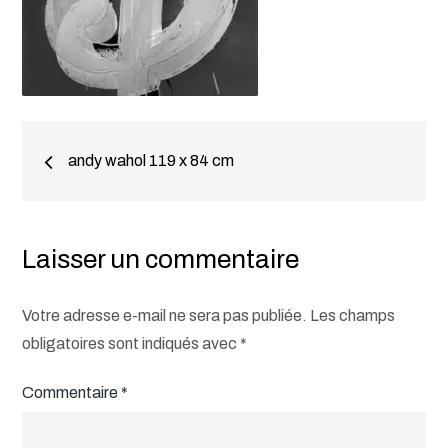
Navigation
andy wahol 119 x 84 cm
de
l’article
Laisser un commentaire
Votre adresse e-mail ne sera pas publiée.
Les champs
obligatoires sont indiqués avec
*
Commentaire
*