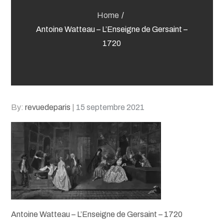
Home
Antoine Watteau – L’Enseigne de Gersaint –
1720
Posted
By:
revuedeparis
15 septembre 2021
on
Antoine Watteau – L’Enseigne de Gersaint – 1720