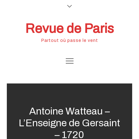
Skip
to
content
Revue de Paris
Partout où passe le vent
Antoine Watteau –
L’Enseigne de Gersaint
– 1720