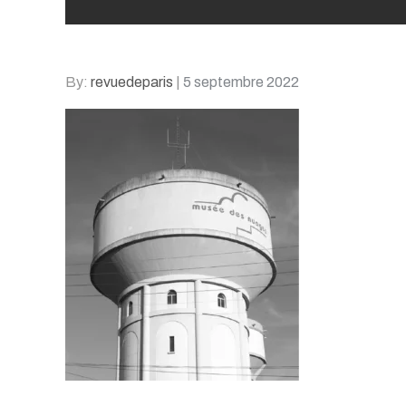
Posted
By:
revuedeparis
5 septembre 2022
on