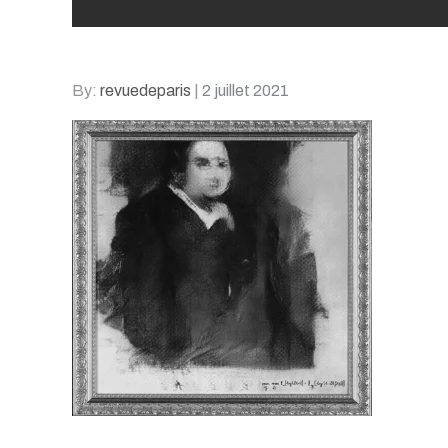
Posted
By:
revuedeparis
2 juillet 2021
on