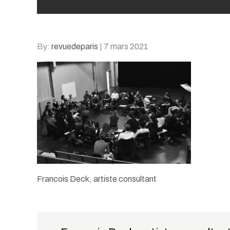
Posted
By:
revuedeparis
7 mars 2021
on
Francois Deck, artiste consultant
Navigation