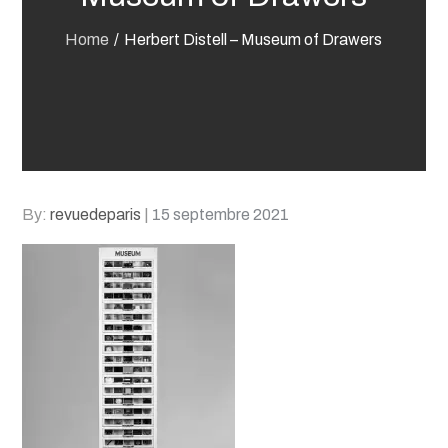
Home
Herbert Distell – Museum of Drawers
Posted
By:
revuedeparis
15 septembre 2021
on