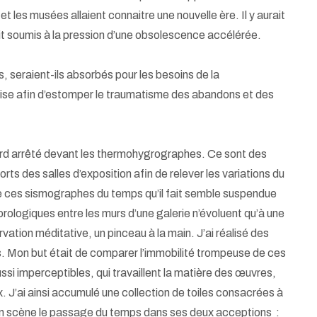
t les musées allaient connaitre une nouvelle ère. Il y aurait
it soumis à la pression d’une obsolescence accélérée.
 seraient-ils absorbés pour les besoins de la
ise afin d’estomper le traumatisme des abandons et des
bord arrêté devant les thermohygrographes. Ce sont des
ts des salles d’exposition afin de relever les variations du
e ces sismographes du temps qu’il fait semble suspendue
ologiques entre les murs d’une galerie n’évoluent qu’à une
ation méditative, un pinceau à la main. J’ai réalisé des
. Mon but était de comparer l’immobilité trompeuse de ces
i imperceptibles, qui travaillent la matière des œuvres,
 J’ai ainsi accumulé une collection de toiles consacrées à
en scène le passage du temps dans ses deux acceptions :