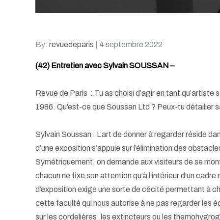
Posted
By:
revuedeparis
4 septembre 2022
on
(42) Entretien avec Sylvain SOUSSAN –
Revue de Paris : Tu as choisi d’agir en tant qu’artist
1986. Qu’est-ce que Soussan Ltd ? Peux-tu détailler 
Sylvain Soussan : L’art de donner à regarder réside da
d’une exposition s’appuie sur l’élimination des obstacle
Symétriquement, on demande aux visiteurs de se montre
chacun ne fixe son attention qu’à l’intérieur d’un cadre m
d’exposition exige une sorte de cécité permettant à chacu
cette faculté qui nous autorise à ne pas regarder les é
sur les cordelières, les extincteurs ou les themohygro