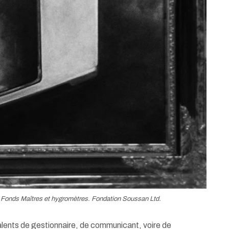
Fonds Maîtres et hygromètres. Fondation Soussan Ltd.
s talents de gestionnaire, de communicant, voire de