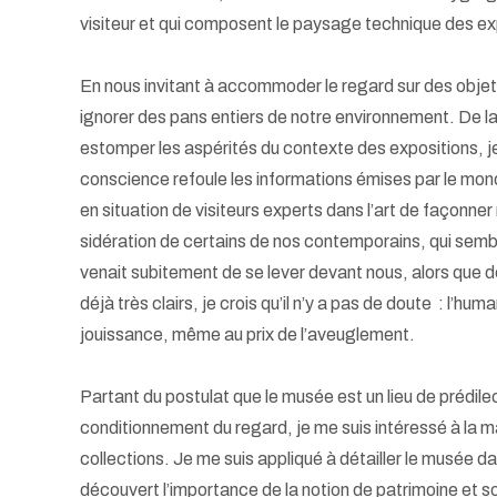
visiteur et qui composent le paysage technique des ex
En nous invitant à accommoder le regard sur des obj
ignorer des pans entiers de notre environnement. De l
estomper les aspérités du contexte des expositions,
conscience refoule les informations émises par le mon
en situation de visiteurs experts dans l’art de façonner
sidération de certains de nos contemporains, qui semb
venait subitement de se lever devant nous, alors que 
déjà très clairs, je crois qu’il n’y a pas de doute : l’hu
jouissance, même au prix de l’aveuglement.
Partant du postulat que le musée est un lieu de prédile
conditionnement du regard, je me suis intéressé à la ma
collections. Je me suis appliqué à détailler le musée da
découvert l’importance de la notion de patrimoine et 