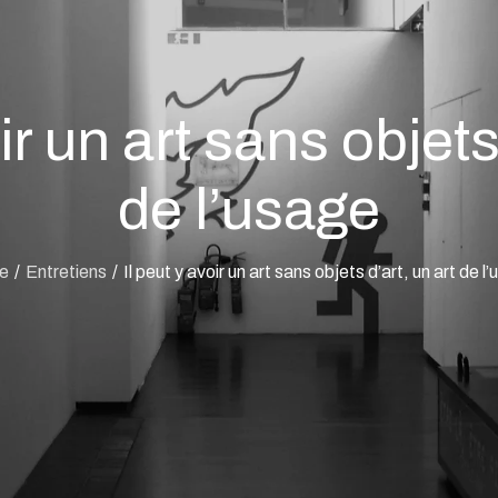
ir un art sans objets
de l’usage
e
Entretiens
Il peut y avoir un art sans objets d’art, un art de l