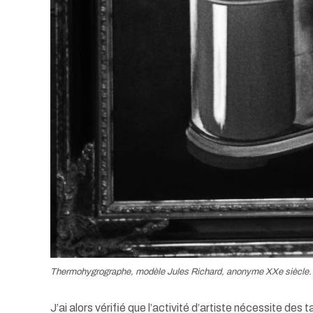
Thermohygrographe, modèle Jules Richard, anonyme XXe siècle. 
J’ai alors vérifié que l’activité d’artiste nécessite de