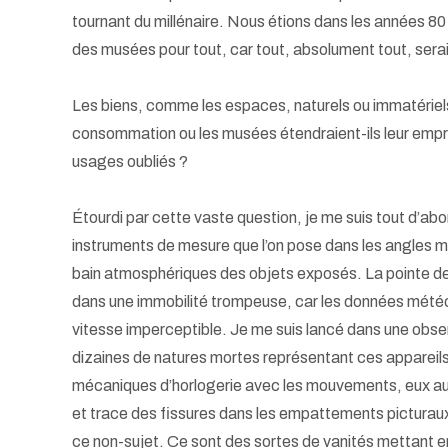
tournant du millénaire. Nous étions dans les années 80 e
des musées pour tout, car tout, absolument tout, sera
Les biens, comme les espaces, naturels ou immatériels,
consommation ou les musées étendraient-ils leur empr
usages oubliés ?
Étourdi par cette vaste question, je me suis tout d’a
instruments de mesure que l’on pose dans les angles mor
bain atmosphériques des objets exposés. La pointe d
dans une immobilité trompeuse, car les données météor
vitesse imperceptible. Je me suis lancé dans une observ
dizaines de natures mortes représentant ces appareils
mécaniques d’horlogerie avec les mouvements, eux auss
et trace des fissures dans les empattements picturaux.
ce non-sujet. Ce sont des sortes de vanités mettant 