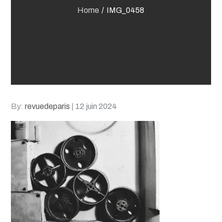
Home
IMG_0458
Posted
By:
revuedeparis
12 juin 2024
on