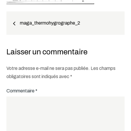
Navigation
maga_thermohygrographe_2
de
l’article
Laisser un commentaire
Votre adresse e-mail ne sera pas publiée.
Les champs
obligatoires sont indiqués avec
*
Commentaire
*