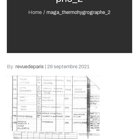
Home
maga_thermohygrographe_2
Posted
By:
revuedeparis
29 septembre 2021
on