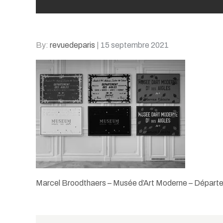
Posted
By:
revuedeparis
15 septembre 2021
on
Marcel Broodthaers – Musée d’Art Moderne – Départe