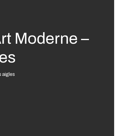
rt Moderne –
les
 aigles