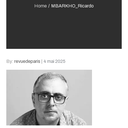
Home
MBARKHO_Ricardo
Posted
By:
revuedeparis
4 mai 2025
on