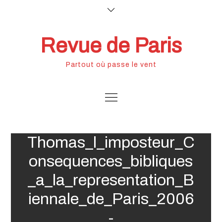
Skip
to
content
Revue de Paris
Partout où passe le vent
Saint-
Thomas_l_imposteur_C
onsequences_bibliques
_a_la_representation_B
iennale_de_Paris_2006
-