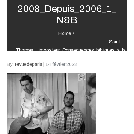
2008_Depuis_2006_1_
N&B
Home
Saint-
Thomas_l_imposteur_Consequences_bibliques_a_la_rep
2008_Depuis_2006_
Posted
By:
revuedeparis
14 février 2022
on