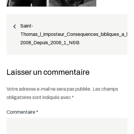
Navigation
Saint-
Thomas_l_imposteur_Consequences_bibliques_a_la_r
de
2008_Depuis_2006_1_N&B
l’article
Laisser un commentaire
Votre adresse e-mail ne sera pas publiée.
Les champs
obligatoires sont indiqués avec
*
Commentaire
*