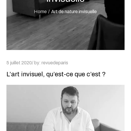
Home
Art de nature invisuelle
Posted
5 juillet 2020
by:
revuedeparis
on
L’art invisuel, qu’est-ce que c’est ?