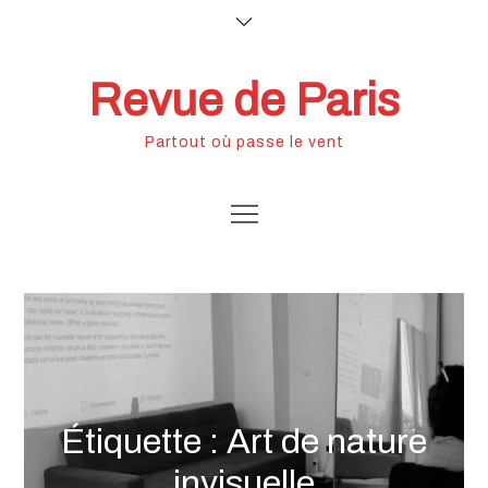
Skip
to
content
Revue de Paris
Partout où passe le vent
Étiquette :
Art de nature
invisuelle