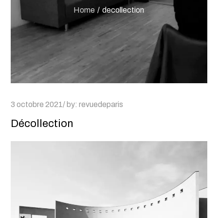
Home
decollection
Posted
3 octobre 2021
by:
revuedeparis
on
Décollection