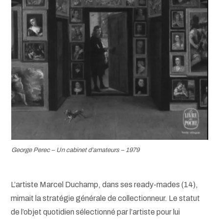
George Perec – Un cabinet d’amateurs – 1979
L’artiste Marcel Duchamp, dans ses ready-mades (14),
mimait la stratégie générale de collectionneur. Le statut
de l’objet quotidien sélectionné par l’artiste pour lui