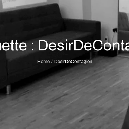
ette :
DesirDeCont
Home
DesirDeContagion