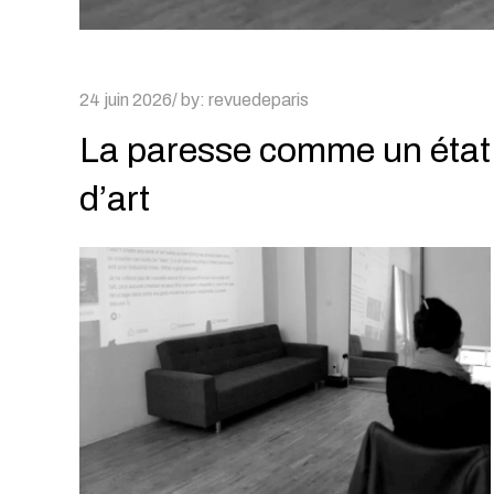
Posted
24 juin 2026
by:
revuedeparis
on
La paresse comme un état
d’art