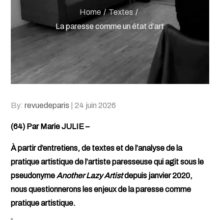
Home
Textes
La paresse comme un état d’art
Posted
By:
revuedeparis
24 juin 2026
on
(64) Par Marie JULIE –
À partir d’entretiens, de textes et de l’analyse de la
pratique artistique de l’artiste paresseuse qui agit sous le
pseudonyme
Another Lazy Artist
depuis janvier 2020,
nous questionnerons les enjeux de la paresse comme
pratique artistique.