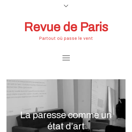
Skip
to
content
Revue de Paris
Partout où passe le vent
La paresse comme un
état d’art