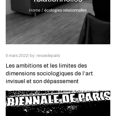
Home
écologies relationnelles
Posted
5 mars 2022
by:
revuedeparis
on
Les ambitions et les limites des
dimensions sociologiques de l’art
invisuel et son dépassement