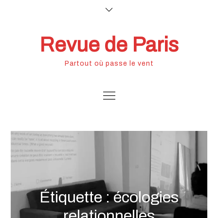
Skip
to
content
Revue de Paris
Partout où passe le vent
Étiquette :
écologies
relationnelles