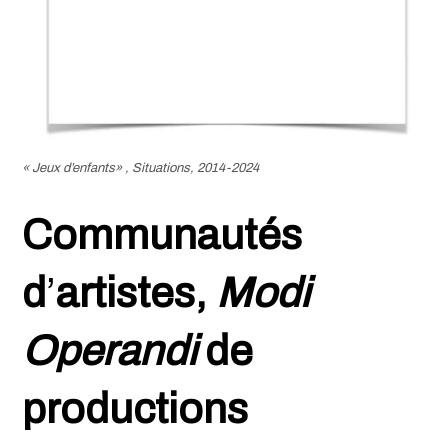
« Jeux d’enfants»
, Situations, 2014-2024
Communautés
d
’
artistes,
Modi
Operandi
de
productions