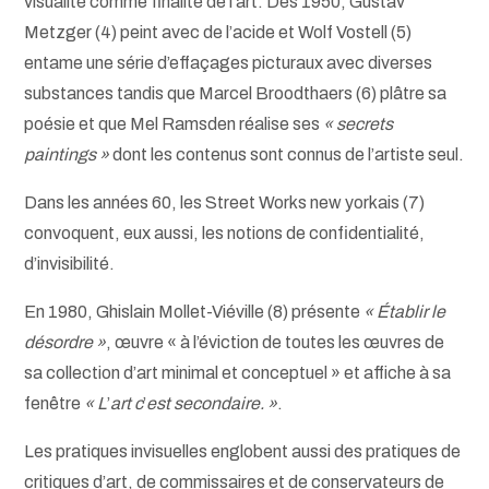
visualité comme finalité de l’art. Dès 1950, Gustav
Metzger (4) peint avec de l’acide et Wolf Vostell (5)
entame une série d’effaçages picturaux avec diverses
substances tandis que Marcel Broodthaers (6) plâtre sa
poésie et que Mel Ramsden réalise ses
« secrets
paintings »
dont les contenus sont connus de l’artiste seul.
Dans les années 60, les Street Works new yorkais (7)
convoquent, eux aussi, les notions de confidentialité,
d’invisibilité.
En 1980, Ghislain Mollet-Viéville (8) présente
« Établir le
désordre »
, œuvre « à l’éviction de toutes les œuvres de
sa collection d’art minimal et conceptuel » et affiche à sa
fenêtre
« L
’
art c
’
est secondaire. »
.
Les pratiques invisuelles englobent aussi des pratiques de
critiques d’art, de commissaires et de conservateurs de