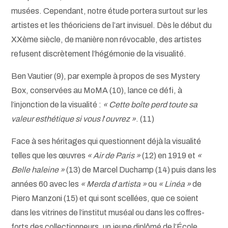
musées. Cependant, notre étude portera surtout sur les
artistes et les théoriciens de l’art invisuel. Dès le début du
XXème siècle, de manière non révocable, des artistes
refusent discrètement l’hégémonie de la visualité.
Ben Vautier (9), par exemple à propos de ses Mystery
Box, conservées au MoMA (10), lance ce défi, à
l’injonction de la visualité :
« Cette boîte perd toute sa
valeur esthétique si vous l
’
ouvrez »
. (11)
Face à ses héritages qui questionnent déjà la visualité
telles que les œuvres
« Air de Paris »
(12) en 1919 et
«
Belle haleine »
(13) de Marcel Duchamp (14) puis dans les
années 60 avec les
« Merda d
’
artista »
ou
« Linéa »
de
Piero Manzoni (15) et qui sont scellées, que ce soient
dans les vitrines de l’institut muséal ou dans les coffres-
forts des collectionneurs, un jeune diplômé de l’École