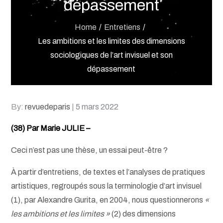
dépassement
Home
Entretiens
Les ambitions et les limites des dimensions
sociologiques de l’art invisuel et son
dépassement
Posted
By:
revuedeparis
5 mars 2022
on
(38) Par Marie JULIE –
Ceci n’est pas une thèse, un essai peut-être ?
À partir d’entretiens, de textes et l’analyses de pratiques
artistiques, regroupés sous la terminologie d’art invisuel
(1), par Alexandre Gurita, en 2004, nous questionnerons
«
les ambitions et les limites »
(2) des dimensions