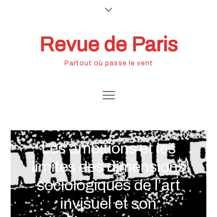
Skip
to
content
Revue de Paris
Partout où passe le vent
Les ambitions et les
limites des dimensions
sociologiques de l’art
invisuel et son