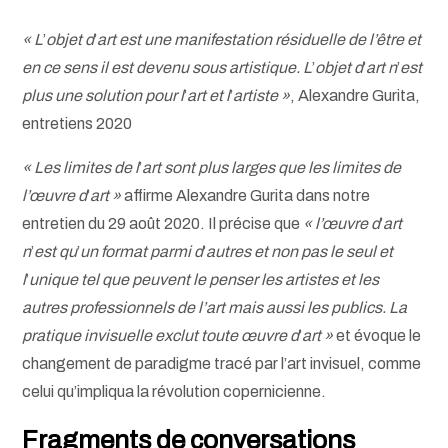
« L
’
objet d
’
art est une manifestation résiduelle de l’être et
en ce sens il est devenu sous artistique. L
’
objet d
’
art n
’
est
plus une solution pour l
’
art et l
’
artiste »
, Alexandre Gurita,
entretiens 2020
« Les limites de l
’
art sont plus larges que les limites de
l’œuvre d
’
art »
affirme Alexandre Gurita dans notre
entretien du 29 août 2020. Il précise que
« l’œuvre d
’
art
n
’
est qu
’
un format parmi d
’
autres et non pas le seul et
l
’
unique tel que peuvent le penser les artistes et les
autres professionnels de l’art mais aussi les publics. La
pratique invisuelle exclut toute œuvre d
’
art »
et évoque le
changement de paradigme tracé par l’art invisuel, comme
celui qu’impliqua la révolution copernicienne.
Fragments de conversations