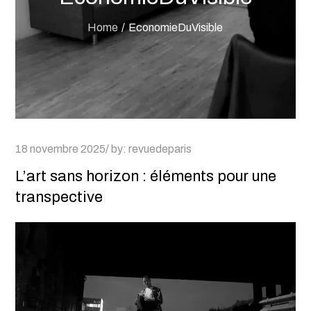
Home
EconomieDuVisible
Posted
18 novembre 2025
by:
revuedeparis
on
L’art sans horizon : éléments pour une
transpective