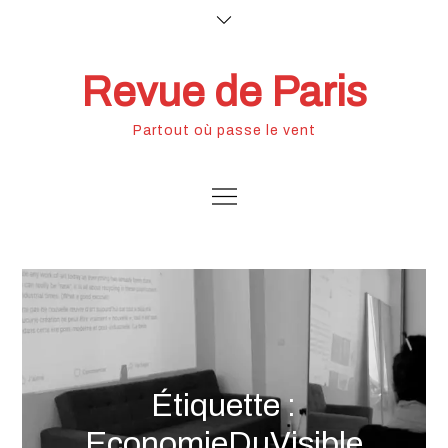
Skip
to
content
Revue de Paris
Partout où passe le vent
Étiquette :
EconomieDuVisible