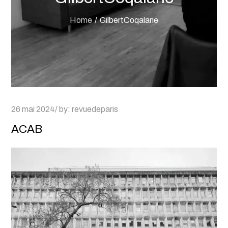
Home
GilbertCoqalane
Posted
26 mai 2024
by:
revuedeparis
on
ACAB