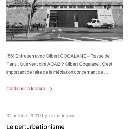
(56) Entretien avec Gilbert COQALANE – Revue de
Paris : Que veut dire ACAB ? Gilbert Coqalane : C’est
important de faire de la médiation concernant ce …
Continuer la lecture
Posted
31 octobre 2021
by:
revuedeparis
on
Le perturbationisme