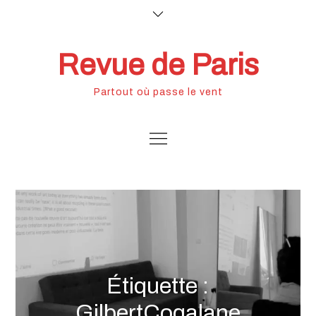
Skip
to
content
Revue de Paris
Partout où passe le vent
Étiquette :
GilbertCoqalane