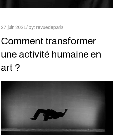
Posted
27 juin 2021
by:
revuedeparis
on
Comment transformer
une activité humaine en
art ?