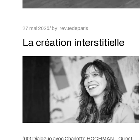
Posted
27 mai 2025
by:
revuedeparis
on
La création interstitielle
(60) Dialogue avec Charlotte HOCHMAN – Qu’est-