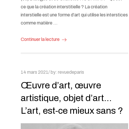
ce que la création interstitielle ? La création
interstielle est une forme d’art qui utilise les interstices
comme matière …
Continuer la lecture
Posted
14 mars 2021
by:
revuedeparis
on
Œuvre d’art, œuvre
artistique, objet d’art…
L’art, est-ce mieux sans ?