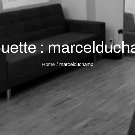
quette :
marcelduc
Home
marcelduchamp