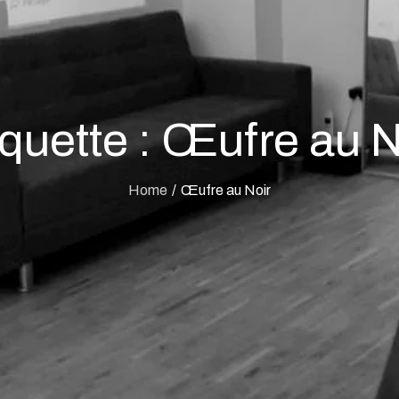
iquette :
Œufre au N
Home
Œufre au Noir