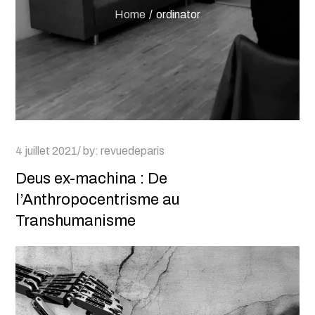
Home
ordinator
Posted
4 juillet 2021
by:
revuedeparis
on
Deus ex-machina : De
l’Anthropocentrisme au
Transhumanisme