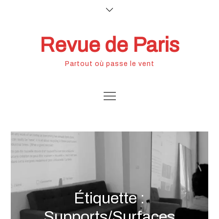
Skip
to
content
Revue de Paris
Partout où passe le vent
Étiquette :
Supports/Surfaces