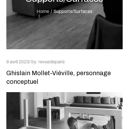
Home
Supports/Surfaces
Posted
9 avril 2023
by:
revuedeparis
on
Ghislain Mollet-Viéville, personnage
conceptuel