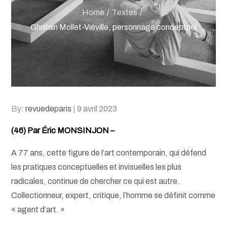
Home
Textes
Ghislain Mollet-Viéville, personnage conceptuel
Posted
By:
revuedeparis
9 avril 2023
on
(46) Par Éric MONSINJON –
A 77 ans, cette figure de l’art contemporain, qui défend
les pratiques conceptuelles et invisuelles les plus
radicales, continue de chercher ce qui est autre.
Collectionneur, expert, critique, l’homme se définit comme
« agent d’art. »