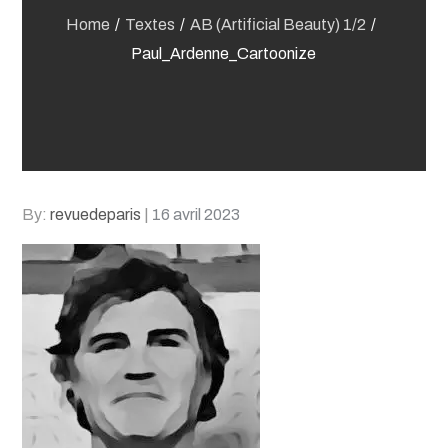
Home
Textes
AB (Artificial Beauty) 1/2
Paul_Ardenne_Cartoonize
Posted
By:
revuedeparis
16 avril 2023
on