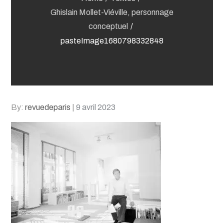
Ghislain Mollet-Viéville, personnage
conceptuel
pasteImage1680798332848
Posted
By:
revuedeparis
9 avril 2023
on