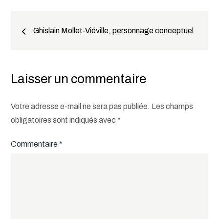
Navigation
Ghislain Mollet-Viéville, personnage conceptuel
de
l’article
Laisser un commentaire
Votre adresse e-mail ne sera pas publiée.
Les champs
obligatoires sont indiqués avec
*
Commentaire
*