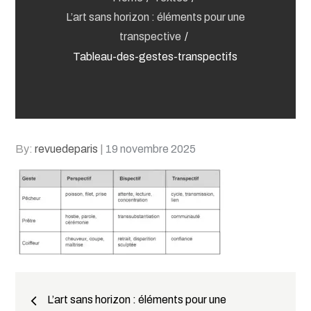
L’art sans horizon : éléments pour une
transpective
Tableau-des-gestes-transpectifs
Posted
By:
revuedeparis
19 novembre 2025
on
Navigation
L’art sans horizon : éléments pour une