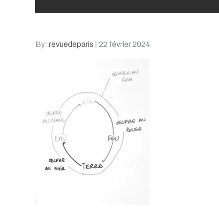
Posted
By:
revuedeparis
22 février 2024
on